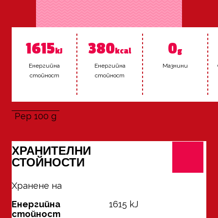
1615
380
0
kJ
kcal
g
Енер­гий­на
Енер­гий­на
Маз­ни­ни
стой­ност
стой­ност
Pер 100 g
ХРАНИТЕЛНИ
СТОЙНОСТИ
Хранене на
100 g
Енергийна
1615
kJ
стойност