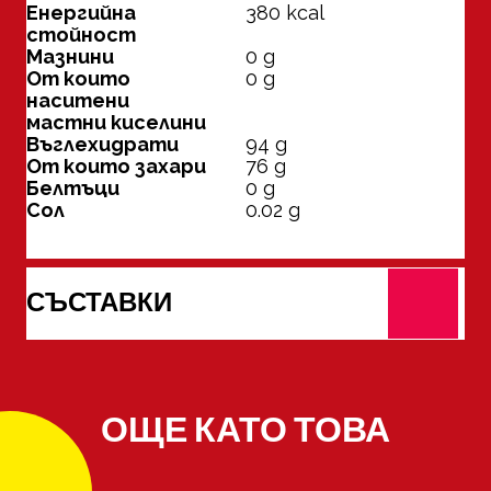
Енергийна
380
kcal
стойност
Мазнини
0
g
От които
0
g
наситени
мастни киселини
Въглехидрати
94
g
От които захари
76
g
Белтъци
0
g
Сол
0.02
g
СЪСТАВКИ
ОЩЕ КАТО ТОВА