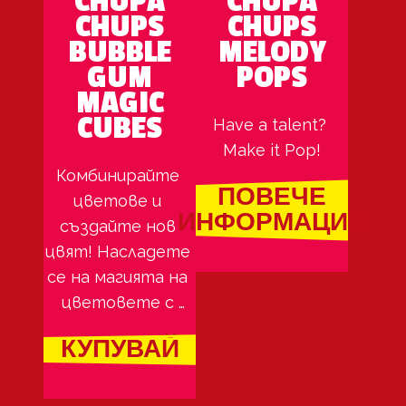
CHUPA
CHUPA
CHUPS
CHUPS
BUBBLE
MELODY
GUM
POPS
MAGIC
CUBES
Have a talent? 
Make it Pop!
Комбинирайте 
ПОВЕЧЕ
цветове и 
ИНФОРМАЦИЯ
създайте нов 
цвят! Насладете 
се на магията на 
цветовете с 
нашите вкусни 
КУПУВАЙ
кубчета дъвка. 
Опитайте ги 
сами.