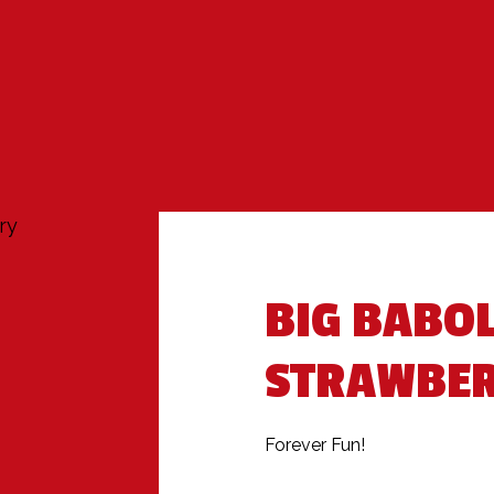
ry
BIG BABO
STRAWBE
Forever Fun!