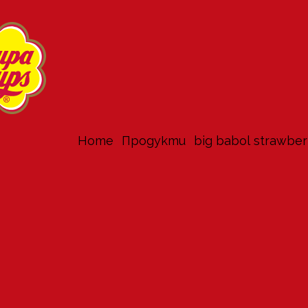
Home
продукти
big babol strawber