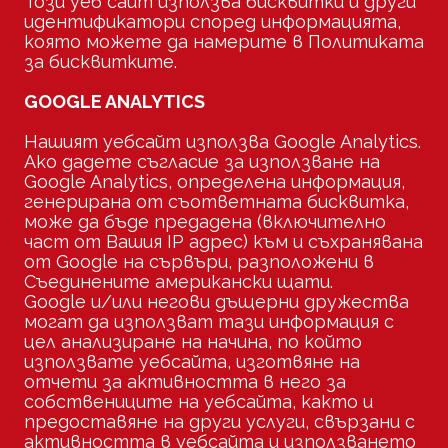
Този уеб сайт използва бисквитки и други
идентификатори според информацията,
която можете да намерите в Политиката
за бисквитките.
GOOGLE ANALYTICS
Нашият уебсайт използва Google Analytics.
Ако дадете съгласие за използване на
Google Analytics, определена информация,
генерирана от съответната бисквитка,
може да бъде предадена (включително
част от Вашия IP адрес) към и съхранявана
от Google на сървъри, разположени в
Съединените американски щати.
Google и/или негови дъщерни дружества
могат да използват тази информация с
цел анализиране на начина, по който
използвате уебсайта, изготвяне на
отчети за активността в него за
собствениците на уебсайта, както и
предоставяне на други услуги, свързани с
активността в уебсайта и използването