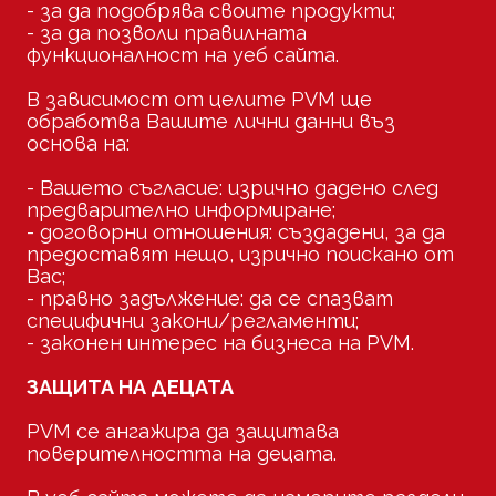
- за да подобрява своите продукти;
- за да позволи правилната
функционалност на уеб сайта.
В зависимост от целите PVM ще
обработва Вашите лични данни въз
основа на:
- Вашето съгласие: изрично дадено след
предварително информиране;
- договорни отношения: създадени, за да
предоставят нещо, изрично поискано от
Вас;
- правно задължение: да се спазват
специфични закони/регламенти;
- законен интерес на бизнеса на PVM.
ЗАЩИТА НА ДЕЦАТА
PVM се ангажира да защитава
поверителността на децата.