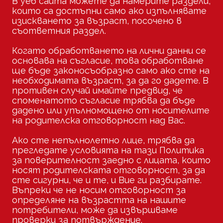
В уеб сайта можете да намерите раздели,
които са достъпни само ако изпълнявате
изискването за възраст, посочено в
съответния раздел.
Когато обработването на лични данни се
основава на съгласие, това обработване
ще бъде законосъобразно само ако сте на
необходимата възраст, за да го дадете. В
противен случай имайте предвид, че
споменатото съгласие трябва да бъде
дадено или упълномощено от носителите
на родителска отговорност над Вас.
Ако сте непълнолетно лице, трябва да
прегледате условията на тази Политика
за поверителност заедно с лицата, които
носят родителската отговорност, за да
сте сигурни, че и те, и Вие ги разбирате.
Въпреки че не носим отговорност за
определяне на възрастта на нашите
потребители, може да извършваме
проверки за потвърждение.