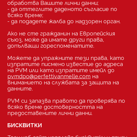
обработва Вашите лични данни;
- да оттеглите даденото съгласие по
всяко време;
- да подадете жалба до надзорен орган.
Ако не сте гражданин на Европейския
съюз, може да имате други права,
допълващи гореспоменатите.
Можете да упражните тези права, като
изпратите писмено известие до адреса
на PVM или като изпратите имейл до
pvmdpo@perfettivanmelle.com
на
вниманието на службата за защита на
данните.
PVM си запазва правото да проверява по
всяко време достоверността на
предоставените лични данни.
БИСКВИТКИ