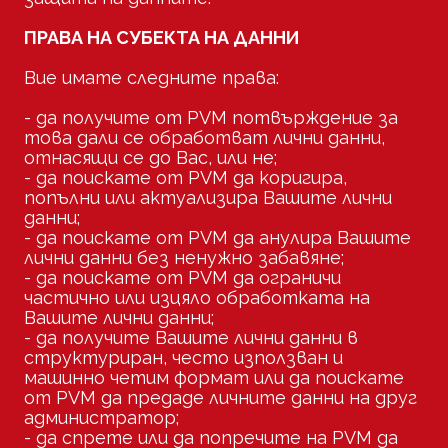
ПРАВА НА СУБЕКТА НА ДАННИ
Вие имате следните права:
- да получите от PVM потвърждение за
това дали се обработват лични данни,
отнасящи се до Вас, или не;
- да поискате от PVM да коригира,
попълни или актуализира Вашите лични
данни;
- да поискате от PVM да анулира Вашите
лични данни без ненужно забавяне;
- да поискате от PVM да ограничи
частично или изцяло обработката на
Вашите лични данни;
- да получите Вашите лични данни в
структуриран, често използван и
машинно четим формат или да поискате
от PVM да предаде личните данни на друг
администратор;
- да спрете или да попречите на PVM да